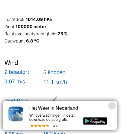
Luchtdruk
1014.09 hPa
Zicht
100000 meter
Relatieve luchtvochtigheid
25 %
Dauwpunt
6.8 °C
Wind
2 beaufort
| 6 knopen
3.07 m/s
| 11.1 km/h
Zuid-West
Het Weer in Nederland
Windstoten
Windverwachtingen in detail,
download de app gratis.
| 9.8 knopen
3 bft
4.4
| 18.2 km/h
5.05 m/s