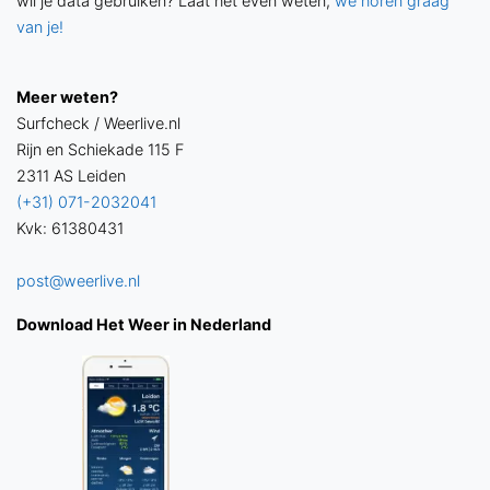
wil je data gebruiken? Laat het even weten,
we horen graag
van je!
Meer weten?
Surfcheck / Weerlive.nl
Rijn en Schiekade 115 F
2311 AS Leiden
(+31) 071-2032041
Kvk: 61380431
post@weerlive.nl
Download Het Weer in Nederland