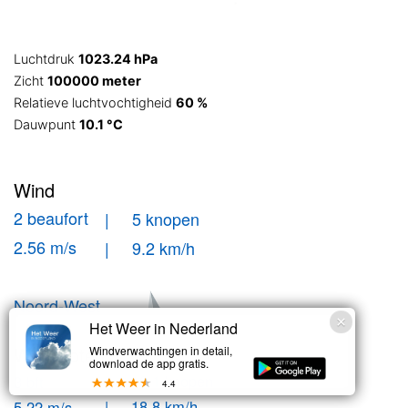
Luchtdruk
1023.24 hPa
Zicht
100000 meter
Relatieve luchtvochtigheid
60 %
Dauwpunt
10.1 °C
Wind
2 beaufort
| 5 knopen
2.56 m/s
| 9.2 km/h
Noord-West
Het Weer in Nederland
Windstoten
Windverwachtingen in detail,
download de app gratis.
| 10.1 knopen
3 bft
4.4
| 18.8 km/h
5.22 m/s