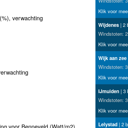
Windstoten: 3
Klik voor meer
(%), verwachting
| 2 
Wijdenes
Windstoten: 2
Klik voor meer
Wijk aan zee
Windstoten: 3
verwachting
Klik voor meer
| 3 
IJmuiden
Windstoten: 3
Klik voor meer
| 2 b
Lelystad
ting voor Benneveld (Watt/m2)