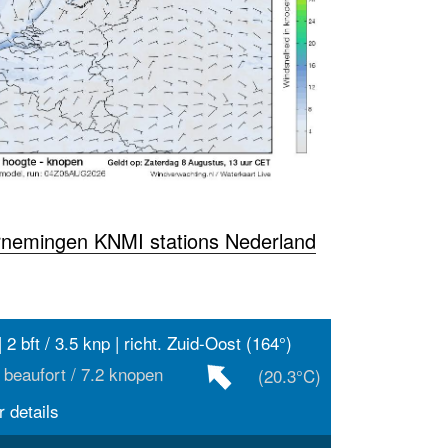
rnemingen KNMI stations Nederland
 2 bft / 3.5 knp | richt. Zuid-Oost (164°)
 beaufort / 7.2 knopen
(20.3°C)
 details