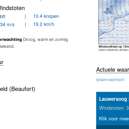
indstoten
| 10.4 knopen
bft
| 19.2 km/h
.34 m/s
erwachting
Droog, warm en zonnig
eekend.
ur
Actuele waa
(plaatsnaamlijst)
eld (Beaufort)
|
Lauwersoog
Windstoten: 3
Klik voor meer