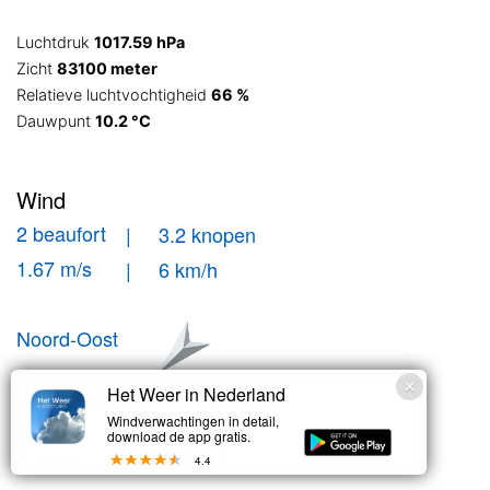
Luchtdruk
1017.59 hPa
Zicht
83100 meter
Relatieve luchtvochtigheid
66 %
Dauwpunt
10.2 °C
Wind
2 beaufort
| 3.2 knopen
1.67 m/s
| 6 km/h
Noord-Oost
Windstoten
Het Weer in Nederland
Windverwachtingen in detail,
| 4.1 knopen
2 bft
download de app gratis.
| 7.6 km/h
2.1 m/s
4.4