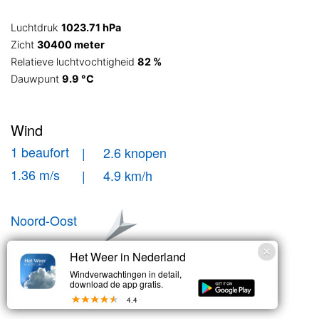
Luchtdruk
1023.71 hPa
Zicht
30400 meter
Relatieve luchtvochtigheid
82 %
Dauwpunt
9.9 °C
Wind
1 beaufort
| 2.6 knopen
1.36 m/s
| 4.9 km/h
Noord-Oost
Windstoten
Het Weer in Nederland
Windverwachtingen in detail,
| 3.7 knopen
2 bft
download de app gratis.
| 6.8 km/h
1.9 m/s
4.4