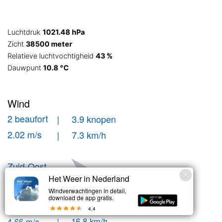
Luchtdruk
1021.48 hPa
Zicht
38500 meter
Relatieve luchtvochtigheid
43 %
Dauwpunt
10.8 °C
Wind
2 beaufort
| 3.9 knopen
2.02 m/s
| 7.3 km/h
Zuid-Oost
Het Weer in Nederland
Windstoten
Windverwachtingen in detail,
download de app gratis.
| 9.1 knopen
3 bft
4.4
| 16.8 km/h
4.66 m/s