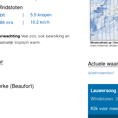
indstoten
| 5.5 knopen
bft
| 10.2 km/h
.84 m/s
erwachting
Veel zon, ook bewolking en
aatselijk tropisch warm.
ur
Actuele waa
(plaatsnaamlijst)
rke (Beaufort)
Lauwersoog
Windstoten: 3
Klik voor meer