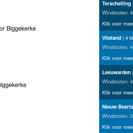
|
Terschelling
Windstoten: 4
Klik voor meer
or Biggekerke
| 4 b
Vlieland
Windstoten: 4
Klik voor meer
|
Leeuwarden
Windstoten: 4
Biggekerke
Klik voor meer
Nieuw Beert
Windstoten: 3
Klik voor meer