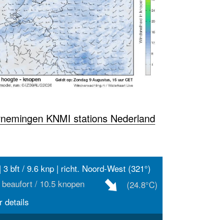
rnemingen KNMI stations Nederland
| 3 bft / 9.6 knp | richt. Noord-West (321°)
 beaufort / 10.5 knopen
(24.8°C)
 details