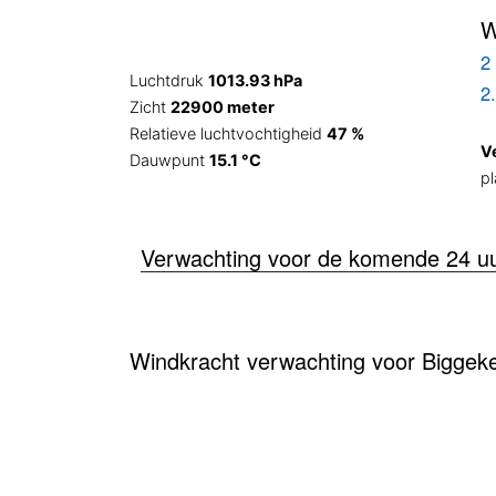
W
2 
Luchtdruk
1013.93 hPa
2
Zicht
22900 meter
Relatieve luchtvochtigheid
47 %
V
Dauwpunt
15.1 °C
pl
Verwachting voor de komende 24 u
Windkracht verwachting voor Biggeke