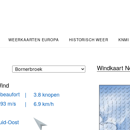
WEERKAARTEN EUROPA
HISTORISCH WEER
KNMI
Windkaart N
ind
 beaufort
| 3.8 knopen
.93 m/s
| 6.9 km/h
uid-Oost