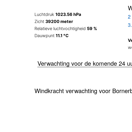
W
Luchtdruk
1023.56 hPa
2 
Zicht
39200 meter
3
Relatieve luchtvochtigheid
59 %
Dauwpunt
11.1 °C
V
w
Verwachting voor de komende 24 u
Windkracht verwachting voor Bornerb