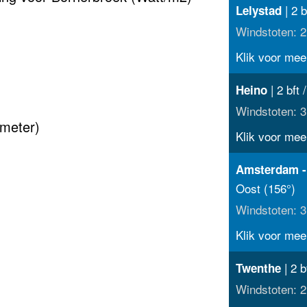
| 2 b
Lelystad
Windstoten: 2
Klik voor meer
| 2 bft 
Heino
Windstoten: 3
(meter)
Klik voor meer
Amsterdam -
Oost (156°)
Windstoten: 3
Klik voor meer
| 2 b
Twenthe
Windstoten: 2