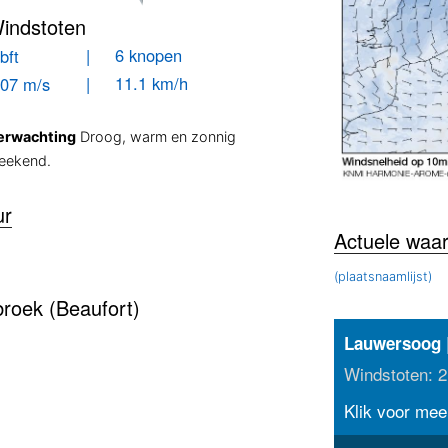
indstoten
| 6 knopen
bft
| 11.1 km/h
.07 m/s
erwachting
Droog, warm en zonnig
eekend.
ur
Actuele waa
(plaatsnaamlijst)
roek (Beaufort)
|
Lauwersoog
Windstoten: 2
Klik voor meer