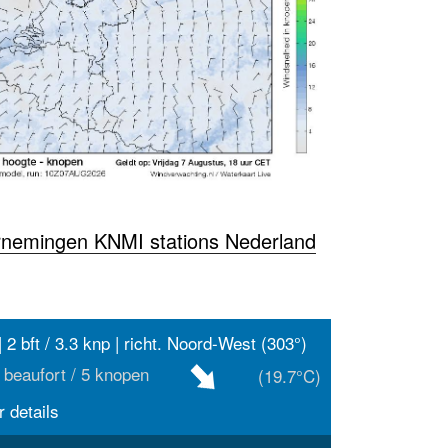
rnemingen KNMI stations Nederland
| 2 bft / 3.3 knp | richt. Noord-West (303°)
 beaufort / 5 knopen
(19.7°C)
 details