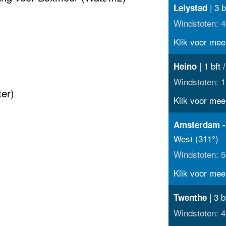
| 3 b
Lelystad
Windstoten: 4
Klik voor meer
| 1 bft 
Heino
Windstoten: 1
er)
Klik voor meer
Amsterdam -
West (311°)
Windstoten: 5
Klik voor meer
| 3 b
Twenthe
Windstoten: 4