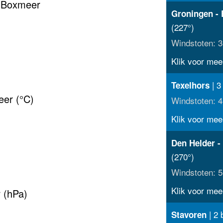
r Boxmeer
Groningen - 
(227°)
Windstoten: 3
Klik voor meer
| 3
Texelhors
er (°C)
Windstoten: 4
Klik voor meer
Den Helder -
(270°)
Windstoten: 5
Klik voor meer
 (hPa)
| 2 
Stavoren