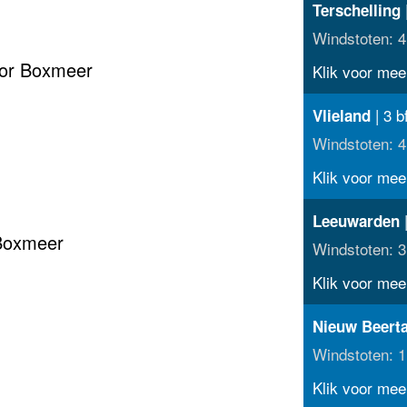
|
Terschelling
Windstoten: 4
oor Boxmeer
Klik voor meer
| 3 b
Vlieland
Windstoten: 4
Klik voor meer
|
Leeuwarden
 Boxmeer
Windstoten: 3
Klik voor meer
Nieuw Beert
Windstoten: 1
Klik voor meer