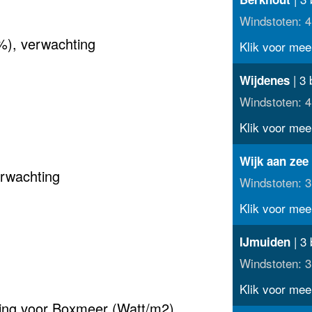
Windstoten: 4
%), verwachting
Klik voor meer
| 3 
Wijdenes
Windstoten: 4
Klik voor meer
Wijk aan zee
rwachting
Windstoten: 3
Klik voor meer
| 3 
IJmuiden
Windstoten: 3
Klik voor meer
hting voor Boxmeer (Watt/m2)