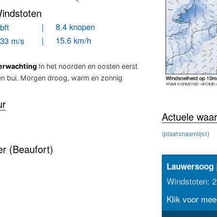
indstoten
| 8.4 knopen
bft
| 15.6 km/h
.33 m/s
erwachting
In het noorden en oosten eerst
en bui. Morgen droog, warm en zonnig
ur
Actuele waa
(plaatsnaamlijst)
r (Beaufort)
Lauwersoog
Windstoten: 2
Klik voor meer