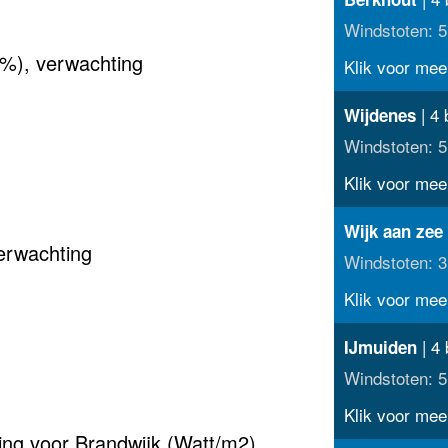
Windstoten: 5
(%), verwachting
Klik voor meer
| 4 
Wijdenes
Windstoten: 5
Klik voor meer
Wijk aan zee
erwachting
Windstoten: 3
Klik voor meer
| 4 
IJmuiden
Windstoten: 5
Klik voor meer
ting voor Brandwijk (Watt/m2)