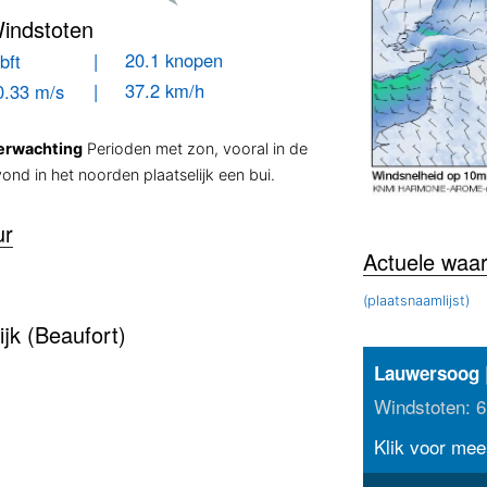
indstoten
| 20.1 knopen
bft
| 37.2 km/h
0.33 m/s
erwachting
Perioden met zon, vooral in de
ond in het noorden plaatselijk een bui.
ur
Actuele waa
(plaatsnaamlijst)
jk (Beaufort)
|
Lauwersoog
Windstoten: 6
Klik voor meer