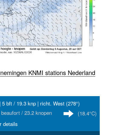
rnemingen KNMI stations Nederland
 5 bft / 19.3 knp | richt. West (278°)
 beaufort / 23.2 knopen
(18.4°C)
 details