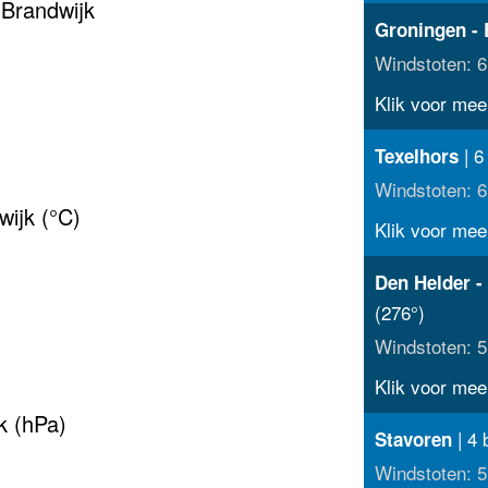
 Brandwijk
Groningen - 
Windstoten: 6
Klik voor meer
| 6
Texelhors
Windstoten: 6
ijk (°C)
Klik voor meer
Den Helder -
(276°)
Windstoten: 5
Klik voor meer
k (hPa)
| 4 
Stavoren
Windstoten: 5