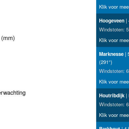
Klik voor meer
| 
Hoogeveen
Windstoten: 5
k (mm)
Klik voor meer
| 
Marknesse
(291°)
Windstoten: 6
Klik voor meer
erwachting
| 
Houtribdijk
Windstoten: 6
Klik voor meer
| 4 
Berkhout