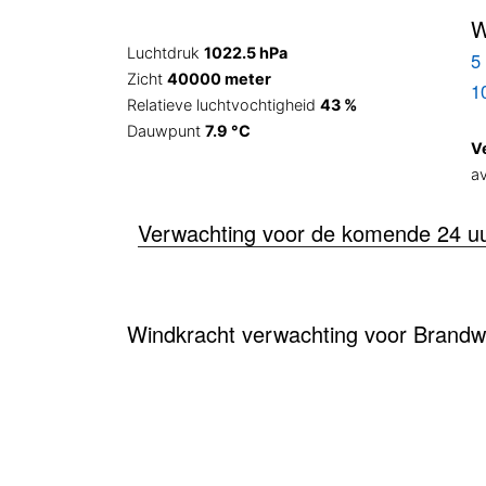
W
Luchtdruk
1022.5 hPa
5 
Zicht
40000 meter
1
Relatieve luchtvochtigheid
43 %
Dauwpunt
7.9 °C
V
av
Verwachting voor de komende 24 u
Windkracht verwachting voor Brandwi