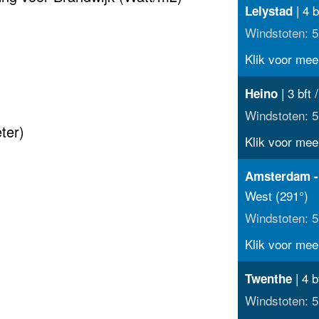
| 4 b
Lelystad
Windstoten: 5
Klik voor meer
| 3 bft 
Heino
Windstoten: 5
ter)
Klik voor meer
Amsterdam -
West (291°)
Windstoten: 5
Klik voor meer
| 4 b
Twenthe
Windstoten: 5