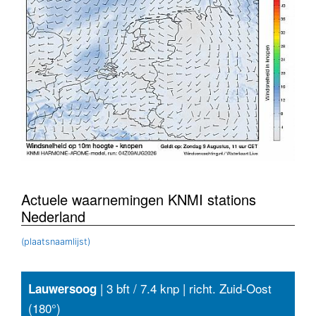
Actuele waarnemingen KNMI stations
Nederland
(plaatsnaamlijst)
| 3 bft / 7.4 knp | richt. Zuid-Oost
Lauwersoog
(180°)