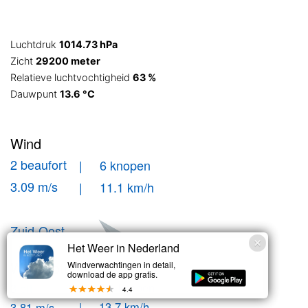
Luchtdruk
1014.73 hPa
Zicht
29200 meter
Relatieve luchtvochtigheid
63 %
Dauwpunt
13.6 °C
Wind
2 beaufort
| 6 knopen
3.09 m/s
| 11.1 km/h
Zuid-Oost
Het Weer in Nederland
Windstoten
Windverwachtingen in detail,
download de app gratis.
| 7.4 knopen
3 bft
4.4
| 13.7 km/h
3.81 m/s