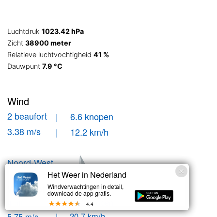
Luchtdruk
1023.42 hPa
Zicht
38900 meter
Relatieve luchtvochtigheid
41 %
Dauwpunt
7.9 °C
Wind
2 beaufort
| 6.6 knopen
3.38 m/s
| 12.2 km/h
Noord-West
Het Weer in Nederland
Windstoten
Windverwachtingen in detail,
download de app gratis.
| 11.2 knopen
4 bft
4.4
| 20.7 km/h
5.75 m/s